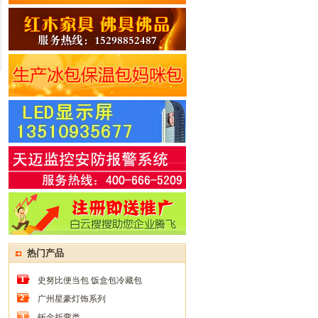
热门产品
史努比便当包 饭盒包冷藏包
广州星豪灯饰系列
钣金折弯类