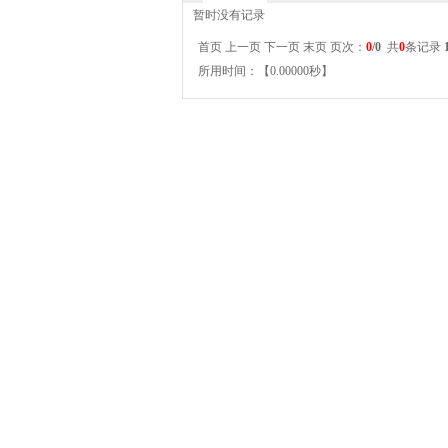
暂时没有记录
首页 上一页 下一页 末页 页次：
0
/0
共
0
条记录
所用时间：【0.00000秒】