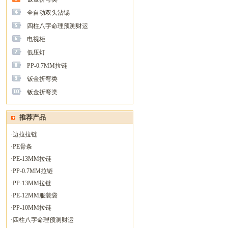
全自动双头沾锡
四柱八字命理预测财运
电视柜
低压灯
PP-0.7MM拉链
钣金折弯类
钣金折弯类
推荐产品
·
边拉拉链
·
PE骨条
·
PE-13MM拉链
·
PP-0.7MM拉链
·
PP-13MM拉链
·
PE-12MM服装袋
·
PP-10MM拉链
·
四柱八字命理预测财运