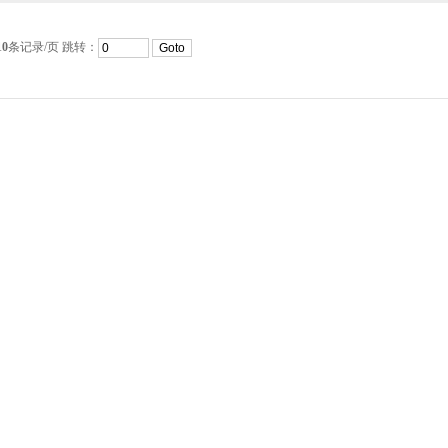
10
条记录/页 跳转：