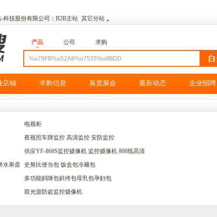
方网站-科技股份有限公司：
B2B主站
其它分站
产品
公司
求购
业店铺
求购信息
展览展会
最新动态
企业招聘
电视柜
夜视照车牌监控 高清监控 安防监控
供应YF-868S监控摄像机 监控摄像机 800线高清
饼水果蛋糕运输
史努比便当包 饭盒包冷藏包
多功能妈咪包斜挎包母乳包孕妇包
双光源防盗监控摄像机