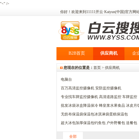
"<" />
你好！欢迎来到11111开云·Kaiyun(中国)官
B2B首页
供应商机
企
您现在的位置是：
首页 >
供应商机
电脑台
百万高清监控摄像机 安防监控摄像机
专业找车牌监控摄像机 高清道路监控 车牌监控
批发冰袋冰盒降温保冷 蜂皇浆水果食品 冰皮月
无纺布保温袋保温包冰淇淋袋蛋糕保温包
超大冰包加厚保温包钓鱼包 户外野餐包 送餐包
全部