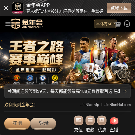
"<" />
你好！欢迎来到11111开云·Kaiyun(中国)官方网站-科技股份有限公司：
有色金属
产品
公司
B2B首页
供应商机
企业店铺
求购信息
您现在的位置是：
首页 >
商业资讯
深圳商讯网-创业故事征文活动
发布日期：2012-10-11 22:20:38 关键字：深圳创业故事征文
无论你是50、60后，还是90、00后，只要你有真实，热血，感人的创业故
功审核发布后，奖获得本站免费提供的推广套餐。
-未来因你而精彩-
深圳商业讯息网
www.0755sx.com