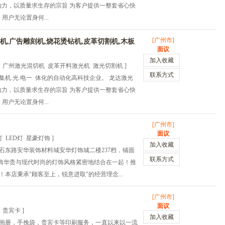
动力，以质量求生存的宗旨 为客户提供一整套省心快
用户无论置身何...
[广州市]
机,广告雕刻机,烧花烫钻机,皮革切割机,木板
面议
加入收藏
 广州激光混切机 皮革开料激光机 激光切割机 ]
联系方式
机.光.电一 体化的自动化高科技企业。 龙达激光
动力，以质量求生存的宗旨 为客户提供一整套省心快
用户无论置身何...
[广州市]
面议
 LED灯 星豪灯饰 ]
加入收藏
石东路安华装饰材料城安华灯饰城二楼237档，铺面
联系方式
将古典华贵与现代时尚的灯饰风格紧密地结合在一起！推
本店秉承"顾客至上，锐意进取"的经营理念...
[广州市]
面议
 贵宾卡 ]
加入收藏
画册，手挽袋，贵宾卡等印刷服务，一直以来以一流