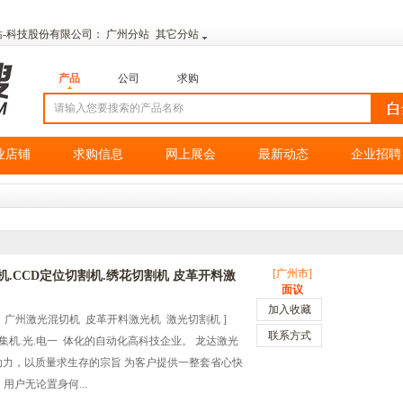
方网站-科技股份有限公司：
广州分站
其它分站
产品
公司
求购
业店铺
求购信息
网上展会
最新动态
企业招聘
[广州市]
.CCD定位切割机.绣花切割机 皮革开料激
面议
加入收藏
 广州激光混切机 皮革开料激光机 激光切割机 ]
联系方式
机.光.电一 体化的自动化高科技企业。 龙达激光
动力，以质量求生存的宗旨 为客户提供一整套省心快
用户无论置身何...